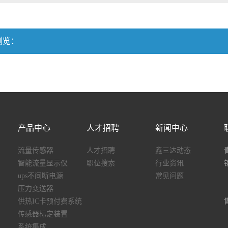
浏览：
产品中心
人才招聘
新闻中心
流量传感器
人才招聘
鑫三达动态
智能流量显示仪
职位搜索
行业资讯
ups不间断电源
常见问题
压力变送器
供热IC卡预付费系统
传感器标定装置
系统集成