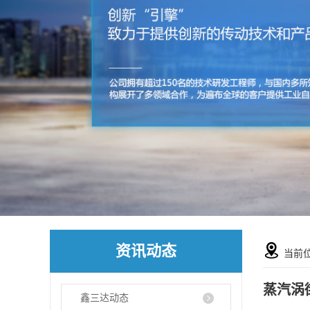
资讯动态
当前
蒸汽涡
鑫三达动态