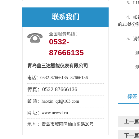
3、L
联系我们
4、如
的2D处
全国服务热线：
5．
0532-
87666135
测量
青岛鑫三达智能仪表有限公司
测量
电话：0532-87666135 87666136
传真：
0532-87666136
标签
邮 箱：haoxin_qd@163.com
网 址：www.newsd.cn
上一篇
地 址：青岛市城阳区仙山东路20号
下一篇