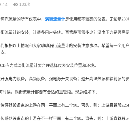
133次
5-14
量蒸汽流量的所有仪表中，
涡街流量计
是使用频率较高的仪表。无论是250
涡街流量计的安装，让很多用户头疼。直管段预留多少？温度压力是否需
我们根据以上情况和大家聊聊涡街流量计的安装注意事项。希望每一个用
开支。
UGB应力式涡街流量计要合理选择仪表安装位置和环境。
强电力设备，高频设备，强电源开关设备；避开高温热源和辐射源的影响
任何时候，涡街流量计都要有合适的直管段。现总结如下：
器设备点的上游在同一平面上有二个90。弯头，则：上游直管段≥25D
器设备点的上游在不一样平面上有二个90。弯头，则：上游直管段≥40